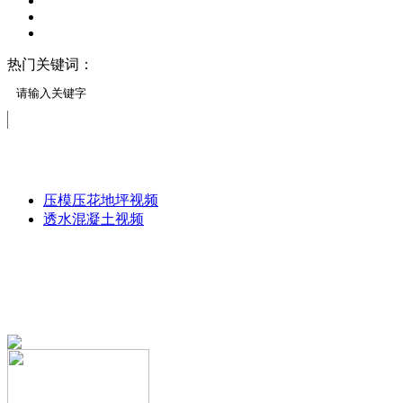
热门关键词：
压模地坪/压花地坪
压印地坪
压模地坪材料
视频教程
压模压花地坪视频
透水混凝土视频
免费服务热线
13151644888