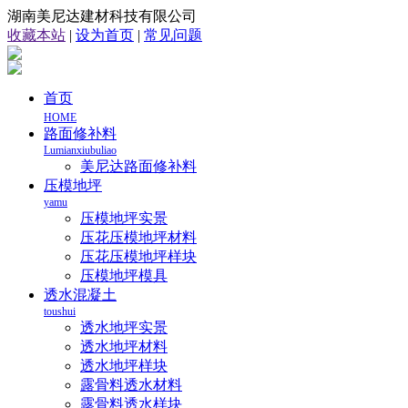
湖南美尼达建材科技有限公司
收藏本站
|
设为首页
|
常见问题
首页
HOME
路面修补料
Lumianxiubuliao
美尼达路面修补料
压模地坪
yamu
压模地坪实景
压花压模地坪材料
压花压模地坪样块
压模地坪模具
透水混凝土
toushui
透水地坪实景
透水地坪材料
透水地坪样块
露骨料透水材料
露骨料透水样块