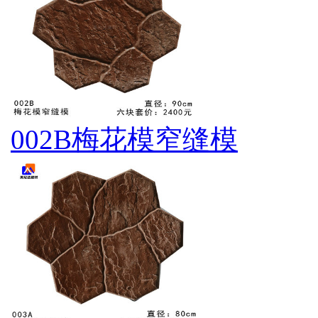
002B梅花模窄缝模