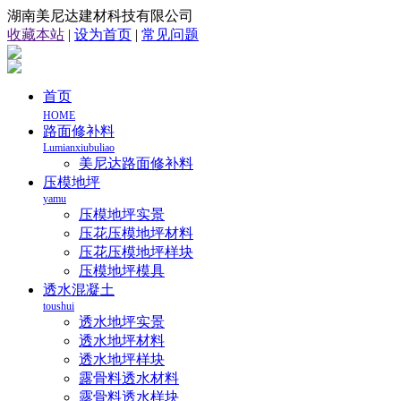
湖南美尼达建材科技有限公司
收藏本站
|
设为首页
|
常见问题
首页
HOME
路面修补料
Lumianxiubuliao
美尼达路面修补料
压模地坪
yamu
压模地坪实景
压花压模地坪材料
压花压模地坪样块
压模地坪模具
透水混凝土
toushui
透水地坪实景
透水地坪材料
透水地坪样块
露骨料透水材料
露骨料透水样块