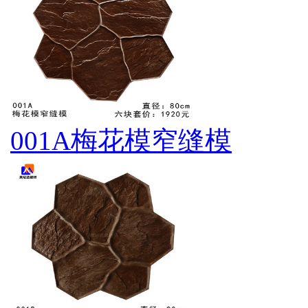
001A梅花模窄缝模