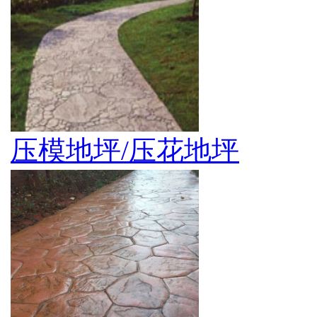
压模地坪/压花地坪