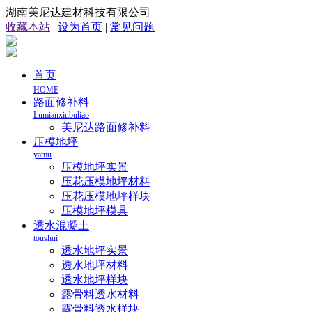
湖南美尼达建材科技有限公司
收藏本站
|
设为首页
|
常见问题
首页
HOME
路面修补料
Lumianxiubuliao
美尼达路面修补料
压模地坪
yamu
压模地坪实景
压花压模地坪材料
压花压模地坪样块
压模地坪模具
透水混凝土
toushui
透水地坪实景
透水地坪材料
透水地坪样块
露骨料透水材料
露骨料透水样块