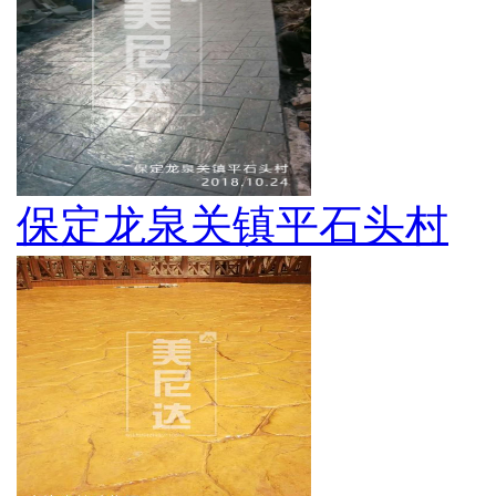
保定龙泉关镇平石头村