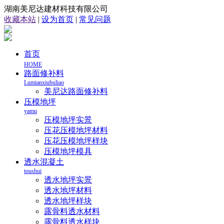
湖南美尼达建材科技有限公司
收藏本站
|
设为首页
|
常见问题
首页
HOME
路面修补料
Lumianxiubuliao
美尼达路面修补料
压模地坪
yamu
压模地坪实景
压花压模地坪材料
压花压模地坪样块
压模地坪模具
透水混凝土
toushui
透水地坪实景
透水地坪材料
透水地坪样块
露骨料透水材料
露骨料透水样块