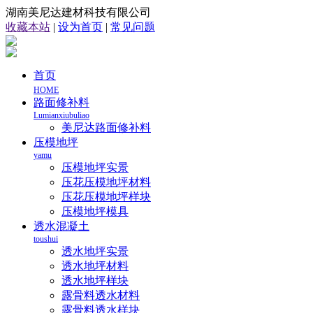
湖南美尼达建材科技有限公司
收藏本站
|
设为首页
|
常见问题
首页
HOME
路面修补料
Lumianxiubuliao
美尼达路面修补料
压模地坪
yamu
压模地坪实景
压花压模地坪材料
压花压模地坪样块
压模地坪模具
透水混凝土
toushui
透水地坪实景
透水地坪材料
透水地坪样块
露骨料透水材料
露骨料透水样块