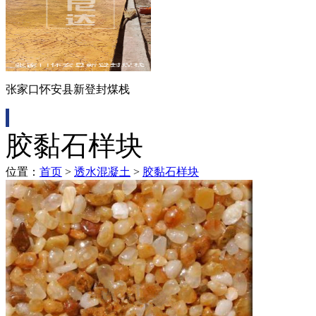
张家口怀安县新登封煤栈
胶黏石样块
位置：
首页
>
透水混凝土
>
胶黏石样块