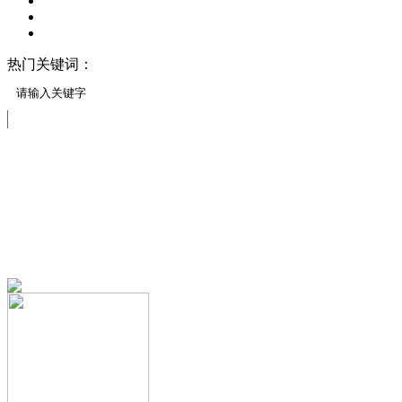
热门关键词：
压模地坪/压花地坪
压印地坪
压模地坪材料
实力展示
免费服务热线
13151644888