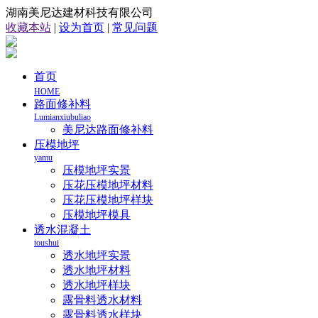
湖南美尼达建材科技有限公司
收藏本站
|
设为首页
|
常见问题
首页
HOME
路面修补料
Lumianxiubuliao
美尼达路面修补料
压模地坪
yamu
压模地坪实景
压花压模地坪材料
压花压模地坪样块
压模地坪模具
透水混凝土
toushui
透水地坪实景
透水地坪材料
透水地坪样块
露骨料透水材料
露骨料透水样块