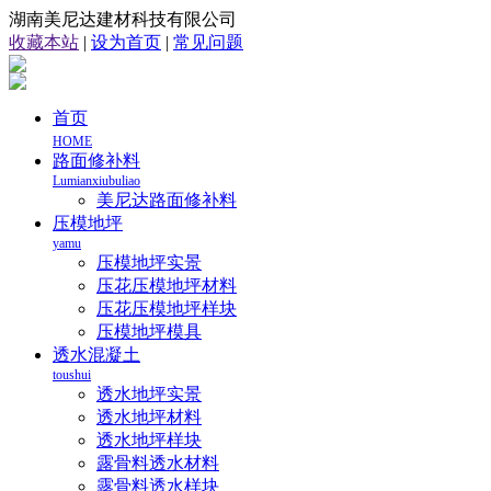
湖南美尼达建材科技有限公司
收藏本站
|
设为首页
|
常见问题
首页
HOME
路面修补料
Lumianxiubuliao
美尼达路面修补料
压模地坪
yamu
压模地坪实景
压花压模地坪材料
压花压模地坪样块
压模地坪模具
透水混凝土
toushui
透水地坪实景
透水地坪材料
透水地坪样块
露骨料透水材料
露骨料透水样块