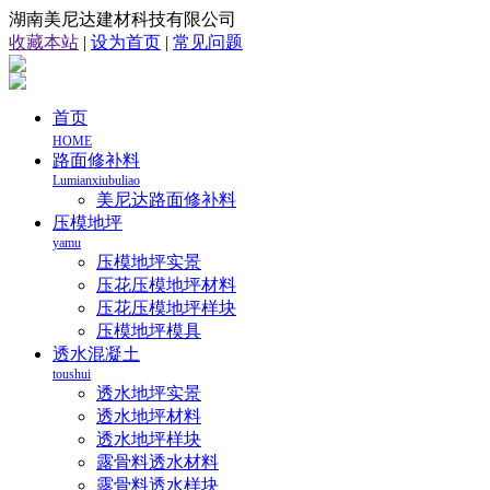
湖南美尼达建材科技有限公司
收藏本站
|
设为首页
|
常见问题
首页
HOME
路面修补料
Lumianxiubuliao
美尼达路面修补料
压模地坪
yamu
压模地坪实景
压花压模地坪材料
压花压模地坪样块
压模地坪模具
透水混凝土
toushui
透水地坪实景
透水地坪材料
透水地坪样块
露骨料透水材料
露骨料透水样块