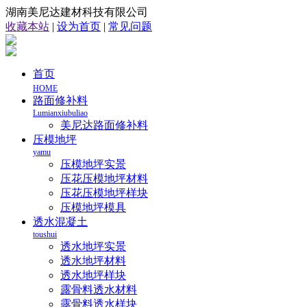
湖南美尼达建材科技有限公司
收藏本站
|
设为首页
|
常见问题
首页
HOME
路面修补料
Lumianxiubuliao
美尼达路面修补料
压模地坪
yamu
压模地坪实景
压花压模地坪材料
压花压模地坪样块
压模地坪模具
透水混凝土
toushui
透水地坪实景
透水地坪材料
透水地坪样块
露骨料透水材料
露骨料透水样块