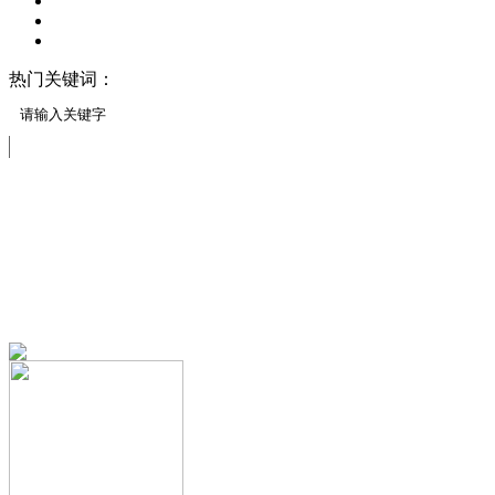
热门关键词：
压模地坪/压花地坪
压印地坪
压模地坪材料
压花案例展示
免费服务热线
13151644888