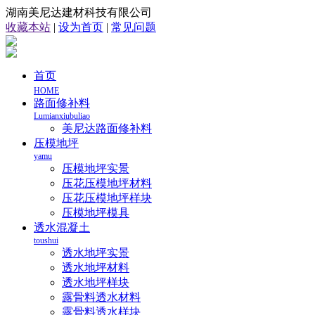
湖南美尼达建材科技有限公司
收藏本站
|
设为首页
|
常见问题
首页
HOME
路面修补料
Lumianxiubuliao
美尼达路面修补料
压模地坪
yamu
压模地坪实景
压花压模地坪材料
压花压模地坪样块
压模地坪模具
透水混凝土
toushui
透水地坪实景
透水地坪材料
透水地坪样块
露骨料透水材料
露骨料透水样块