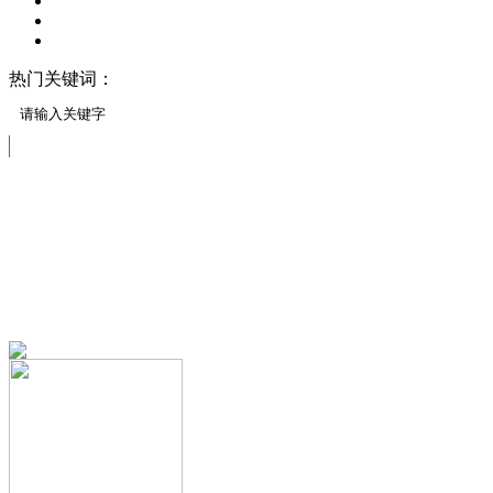
热门关键词：
压模地坪/压花地坪
压印地坪
压模地坪材料
压花案例展示
免费服务热线
13151644888