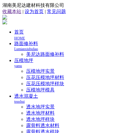
湖南美尼达建材科技有限公司
收藏本站
|
设为首页
|
常见问题
首页
HOME
路面修补料
Lumianxiubuliao
美尼达路面修补料
压模地坪
yamu
压模地坪实景
压花压模地坪材料
压花压模地坪样块
压模地坪模具
透水混凝土
toushui
透水地坪实景
透水地坪材料
透水地坪样块
露骨料透水材料
露骨料透水样块