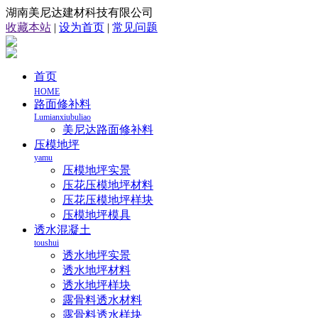
湖南美尼达建材科技有限公司
收藏本站
|
设为首页
|
常见问题
首页
HOME
路面修补料
Lumianxiubuliao
美尼达路面修补料
压模地坪
yamu
压模地坪实景
压花压模地坪材料
压花压模地坪样块
压模地坪模具
透水混凝土
toushui
透水地坪实景
透水地坪材料
透水地坪样块
露骨料透水材料
露骨料透水样块