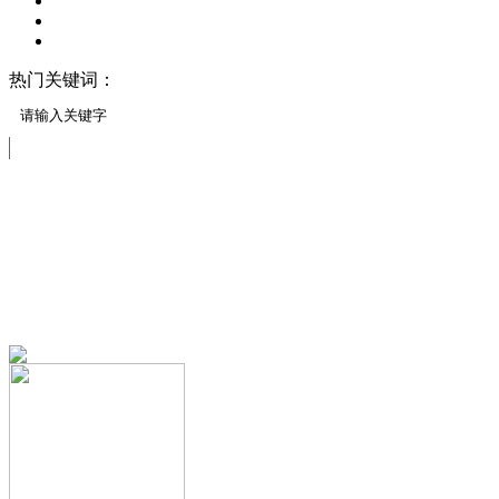
热门关键词：
压模地坪/压花地坪
压印地坪
压模地坪材料
透水案例展示
免费服务热线
13151644888