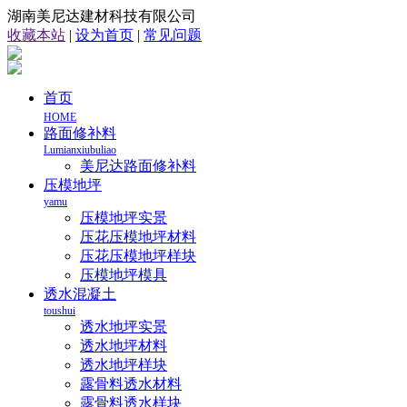
湖南美尼达建材科技有限公司
收藏本站
|
设为首页
|
常见问题
首页
HOME
路面修补料
Lumianxiubuliao
美尼达路面修补料
压模地坪
yamu
压模地坪实景
压花压模地坪材料
压花压模地坪样块
压模地坪模具
透水混凝土
toushui
透水地坪实景
透水地坪材料
透水地坪样块
露骨料透水材料
露骨料透水样块