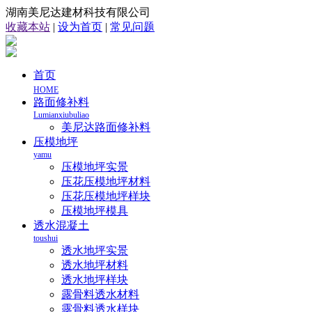
湖南美尼达建材科技有限公司
收藏本站
|
设为首页
|
常见问题
首页
HOME
路面修补料
Lumianxiubuliao
美尼达路面修补料
压模地坪
yamu
压模地坪实景
压花压模地坪材料
压花压模地坪样块
压模地坪模具
透水混凝土
toushui
透水地坪实景
透水地坪材料
透水地坪样块
露骨料透水材料
露骨料透水样块