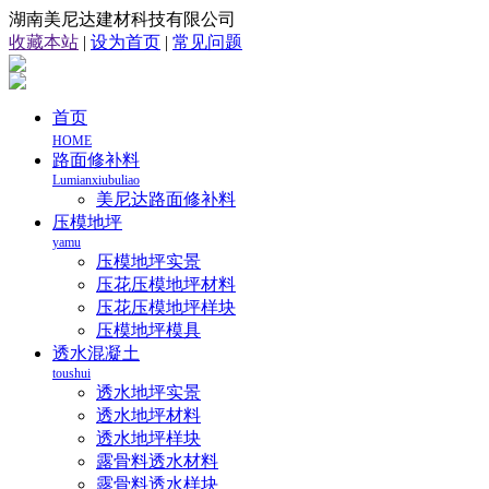
湖南美尼达建材科技有限公司
收藏本站
|
设为首页
|
常见问题
首页
HOME
路面修补料
Lumianxiubuliao
美尼达路面修补料
压模地坪
yamu
压模地坪实景
压花压模地坪材料
压花压模地坪样块
压模地坪模具
透水混凝土
toushui
透水地坪实景
透水地坪材料
透水地坪样块
露骨料透水材料
露骨料透水样块