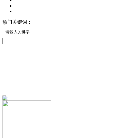
热门关键词：
压模地坪/压花地坪
压印地坪
压模地坪材料
透水地坪样块
免费服务热线
13151644888