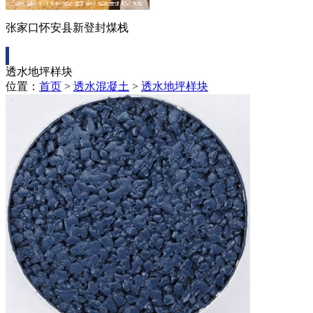
张家口怀安县新登封煤栈
透水地坪样块
位置：
首页
>
透水混凝土
>
透水地坪样块