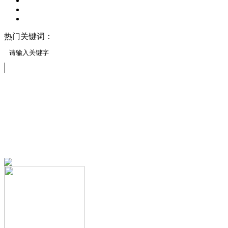
热门关键词：
压模地坪/压花地坪
压印地坪
压模地坪材料
透水地坪样块
免费服务热线
13151644888