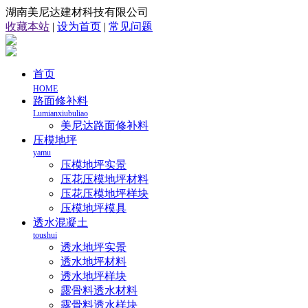
湖南美尼达建材科技有限公司
收藏本站
|
设为首页
|
常见问题
首页
HOME
路面修补料
Lumianxiubuliao
美尼达路面修补料
压模地坪
yamu
压模地坪实景
压花压模地坪材料
压花压模地坪样块
压模地坪模具
透水混凝土
toushui
透水地坪实景
透水地坪材料
透水地坪样块
露骨料透水材料
露骨料透水样块