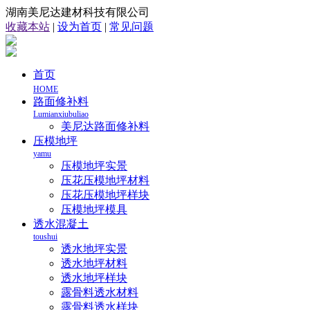
湖南美尼达建材科技有限公司
收藏本站
|
设为首页
|
常见问题
首页
HOME
路面修补料
Lumianxiubuliao
美尼达路面修补料
压模地坪
yamu
压模地坪实景
压花压模地坪材料
压花压模地坪样块
压模地坪模具
透水混凝土
toushui
透水地坪实景
透水地坪材料
透水地坪样块
露骨料透水材料
露骨料透水样块