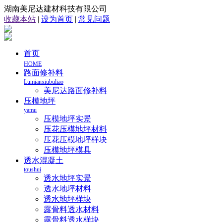
湖南美尼达建材科技有限公司
收藏本站
|
设为首页
|
常见问题
首页
HOME
路面修补料
Lumianxiubuliao
美尼达路面修补料
压模地坪
yamu
压模地坪实景
压花压模地坪材料
压花压模地坪样块
压模地坪模具
透水混凝土
toushui
透水地坪实景
透水地坪材料
透水地坪样块
露骨料透水材料
露骨料透水样块