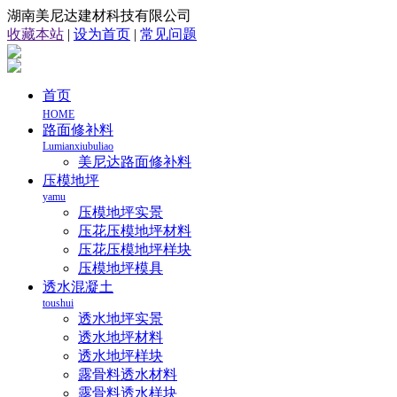
湖南美尼达建材科技有限公司
收藏本站
|
设为首页
|
常见问题
首页
HOME
路面修补料
Lumianxiubuliao
美尼达路面修补料
压模地坪
yamu
压模地坪实景
压花压模地坪材料
压花压模地坪样块
压模地坪模具
透水混凝土
toushui
透水地坪实景
透水地坪材料
透水地坪样块
露骨料透水材料
露骨料透水样块