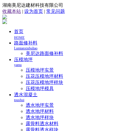
湖南美尼达建材科技有限公司
收藏本站
|
设为首页
|
常见问题
首页
HOME
路面修补料
Lumianxiubuliao
美尼达路面修补料
压模地坪
yamu
压模地坪实景
压花压模地坪材料
压花压模地坪样块
压模地坪模具
透水混凝土
toushui
透水地坪实景
透水地坪材料
透水地坪样块
露骨料透水材料
露骨料透水样块