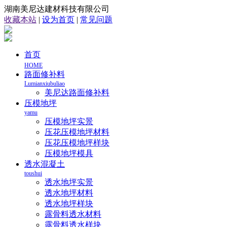
湖南美尼达建材科技有限公司
收藏本站
|
设为首页
|
常见问题
首页
HOME
路面修补料
Lumianxiubuliao
美尼达路面修补料
压模地坪
yamu
压模地坪实景
压花压模地坪材料
压花压模地坪样块
压模地坪模具
透水混凝土
toushui
透水地坪实景
透水地坪材料
透水地坪样块
露骨料透水材料
露骨料透水样块