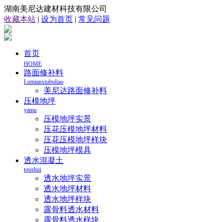
湖南美尼达建材科技有限公司
收藏本站
|
设为首页
|
常见问题
首页
HOME
路面修补料
Lumianxiubuliao
美尼达路面修补料
压模地坪
yamu
压模地坪实景
压花压模地坪材料
压花压模地坪样块
压模地坪模具
透水混凝土
toushui
透水地坪实景
透水地坪材料
透水地坪样块
露骨料透水材料
露骨料透水样块