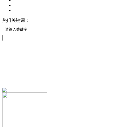
热门关键词：
压模地坪/压花地坪
压印地坪
压模地坪材料
压模地坪模具
免费服务热线
13151644888