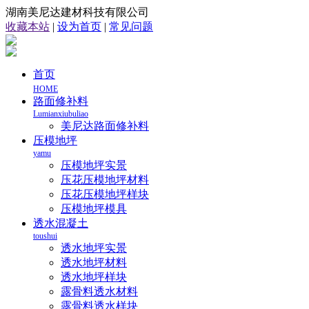
湖南美尼达建材科技有限公司
收藏本站
|
设为首页
|
常见问题
首页
HOME
路面修补料
Lumianxiubuliao
美尼达路面修补料
压模地坪
yamu
压模地坪实景
压花压模地坪材料
压花压模地坪样块
压模地坪模具
透水混凝土
toushui
透水地坪实景
透水地坪材料
透水地坪样块
露骨料透水材料
露骨料透水样块