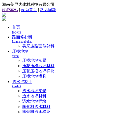
湖南美尼达建材科技有限公司
收藏本站
|
设为首页
|
常见问题
首页
HOME
路面修补料
Lumianxiubuliao
美尼达路面修补料
压模地坪
yamu
压模地坪实景
压花压模地坪材料
压花压模地坪样块
压模地坪模具
透水混凝土
toushui
透水地坪实景
透水地坪材料
透水地坪样块
露骨料透水材料
露骨料透水样块