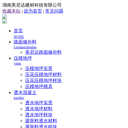
湖南美尼达建材科技有限公司
收藏本站
|
设为首页
|
常见问题
首页
HOME
路面修补料
Lumianxiubuliao
美尼达路面修补料
压模地坪
yamu
压模地坪实景
压花压模地坪材料
压花压模地坪样块
压模地坪模具
透水混凝土
toushui
透水地坪实景
透水地坪材料
透水地坪样块
露骨料透水材料
露骨料透水样块